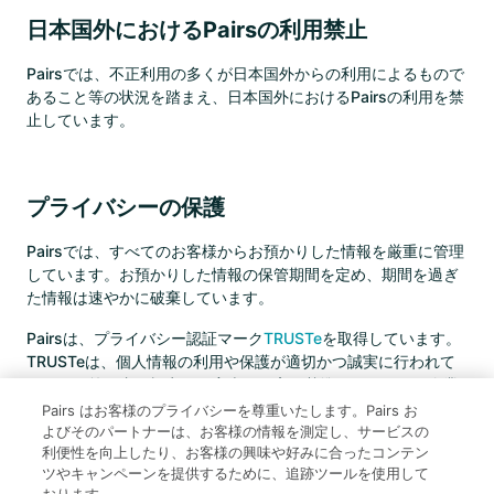
日本国外におけるPairsの利用禁止
Pairsでは、不正利用の多くが日本国外からの利用によるもので
あること等の状況を踏まえ、日本国外におけるPairsの利用を禁
止しています。
プライバシーの保護
Pairsでは、すべてのお客様からお預かりした情報を厳重に管理
しています。お預かりした情報の保管期間を定め、期間を過ぎ
た情報は速やかに破棄しています。
Pairsは、プライバシー認証マーク
TRUSTe
を取得しています。
TRUSTeは、個人情報の利用や保護が適切かつ誠実に行われて
いるかを第三者の視点から審査し、高い基準をクリアした企業
が取得できる認証マークです。TRUSTeの認証を受けたプライ
Pairs はお客様のプライバシーを尊重いたします。Pairs お
バシーポリシーを適切に運用し、お客様の個人情報を守ること
よびそのパートナーは、お客様の情報を測定し、サービスの
利便性を向上したり、お客様の興味や好みに合ったコンテン
をお約束します。
ツやキャンペーンを提供するために、追跡ツールを使用して